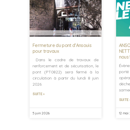
Fermeture du pont d’Ansouis
ANSOU
pour travaux
NETTO
nous 
Dans le cadre de travaux de
Évène
renforcement et de sécurisation, le
port
pont (PT0822) sera fermé à la
opér
circulation à partir du lundi 8 juin
déche
2026.
samed
SUITE »
SUITE 
5 juin 2026
12 mai