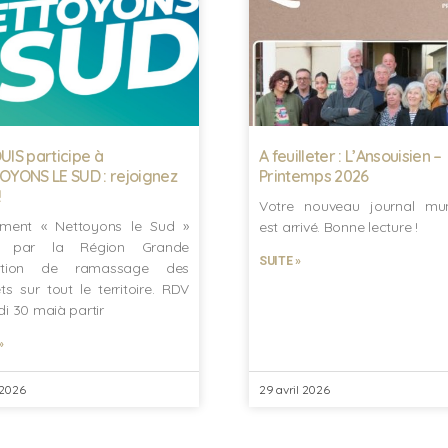
IS participe à
A feuilleter : L’Ansouisien –
YONS LE SUD : rejoignez
Printemps 2026
!
Votre nouveau journal mun
ment « Nettoyons le Sud »
est arrivé. Bonne lecture !
é par la Région Grande
SUITE »
ation de ramassage des
ts sur tout le territoire. RDV
i 30 maià partir
»
 2026
29 avril 2026