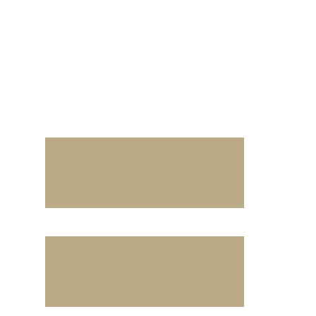
és
Restez informé !
Contact
ARRÊTES
MUNICIPAUX
CONSEILS
MUNICIPAUX