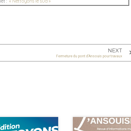
net :
« Nettoyons le sud »
NEXT
Fermeture du pont d’Ansouis pour travaux