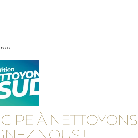
Tourisme et patrimoine
Vie du village
Actualit
 nous !
ICIPE À NETTOYONS
IGNEZ NOUS !