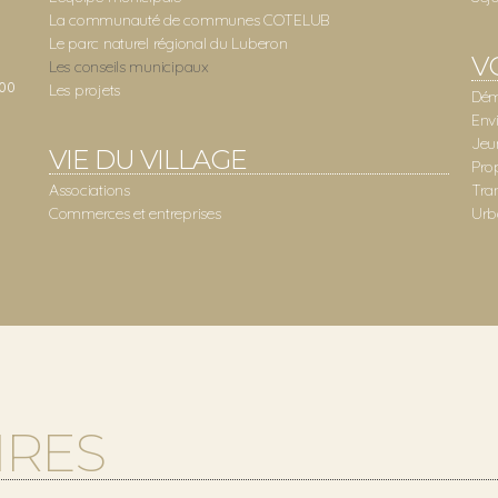
La communauté de communes COTELUB
Le parc naturel régional du Luberon
V
Les conseils municipaux
:00
Les projets
Dém
Env
Jeu
VIE DU VILLAGE
Pro
Associations
Tra
Commerces et entreprises
Urb
IRES