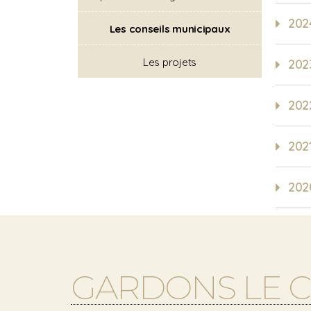
202
Les conseils municipaux
Les projets
202
202
202
202
GARDONS LE 