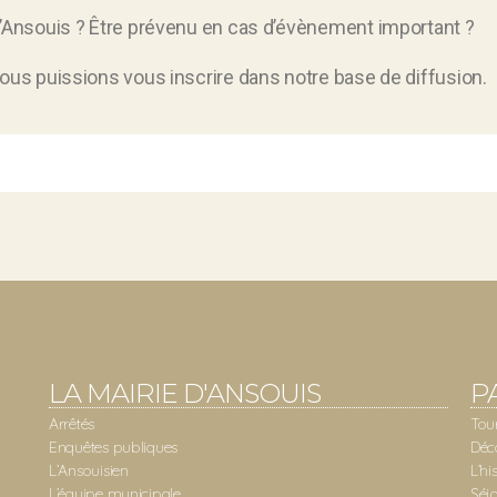
d’Ansouis ? Être prévenu en cas d’évènement important ?
ous puissions vous inscrire dans notre base de diffusion.
LA MAIRIE D'ANSOUIS
P
Arrêtés
Tou
Enquêtes publiques
Déc
L’Ansouisien
L’hi
L’équipe municipale
Séj