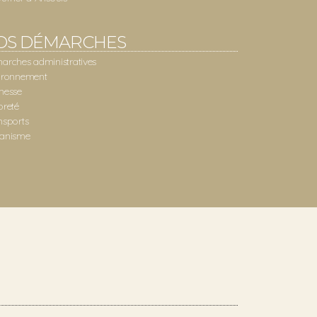
OS DÉMARCHES
arches administratives
ironnement
nesse
preté
nsports
anisme