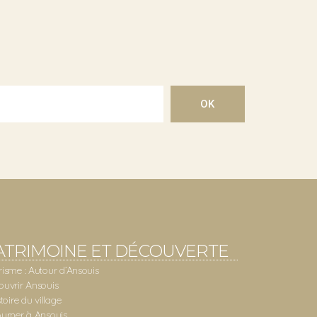
OK
ATRIMOINE ET DÉCOUVERTE
risme : Autour d’Ansouis
ouvrir Ansouis
stoire du village
ourner à Ansouis