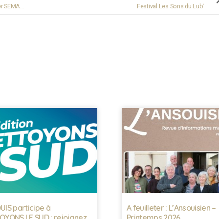
PROGRAMME PLATEFORME DES AIDANTS PRINTEMPS 1er SEMAESTRE 2025
Festival Les Sons du Lub’
IS participe à
A feuilleter : L’Ansouisien –
YONS LE SUD : rejoignez
Printemps 2026