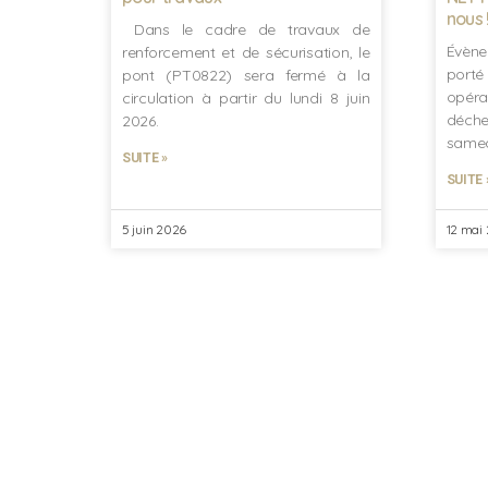
nous 
Dans le cadre de travaux de
Évène
renforcement et de sécurisation, le
port
pont (PT0822) sera fermé à la
opér
circulation à partir du lundi 8 juin
déche
2026.
samed
SUITE »
SUITE 
5 juin 2026
12 mai