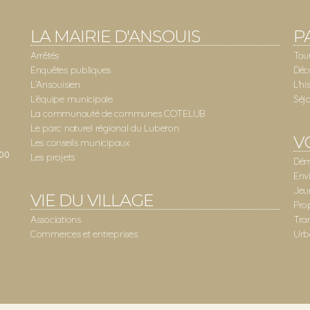
LA MAIRIE D'ANSOUIS
P
Arrêtés
Tou
Enquêtes publiques
Déc
L’Ansouisien
L’hi
L’équipe municipale
Séj
La communauté de communes COTELUB
Le parc naturel régional du Luberon
V
Les conseils municipaux
:00
Les projets
Dém
Env
Jeu
VIE DU VILLAGE
Pro
Associations
Tra
Commerces et entreprises
Urb