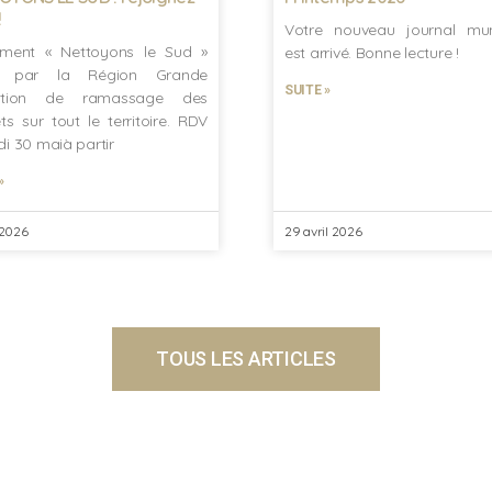
!
Votre nouveau journal mun
ment « Nettoyons le Sud »
est arrivé. Bonne lecture !
é par la Région Grande
SUITE »
ation de ramassage des
ts sur tout le territoire. RDV
i 30 maià partir
»
 2026
29 avril 2026
TOUS LES ARTICLES