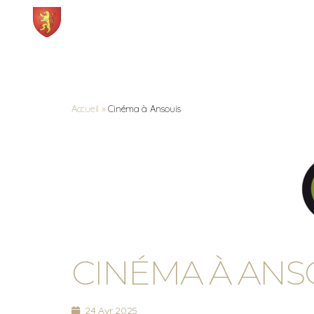
Mairie
Démarches et services
ANSOUIS
Accueil
»
Cinéma à Ansouis
CINÉMA À ANS
24 Avr 2025