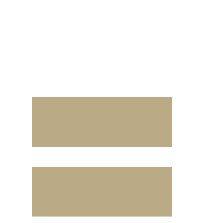
és
Restez informé !
Contact
ARRÊTES
MUNICIPAUX
CONSEILS
MUNICIPAUX