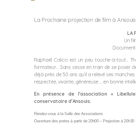
La Prochaine projection de film à Ansouis 
LA 
Un fi
Documentai
Raphaël Colicci est un peu touche-à-tout… Thér
formateur… Sans cesse en train de se poser des
déjà près de 50 ans qu’il a relevé ses manches 
respectée, vivante, généreuse … en bonne intelli
En présence de l’association « Libellu
conservatoire d’Ansouis.
Rendez-vous à la Salle des Associations
Ouverture des portes à partir de 20h00 – Projection à 20h30