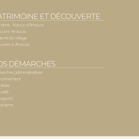
ATRIMOINE ET DÉCOUVERTE
risme : Autour d’Ansouis
ouvrir Ansouis
stoire du village
ourner à Ansouis
OS DÉMARCHES
arches administratives
ironnement
nesse
preté
nsports
anisme