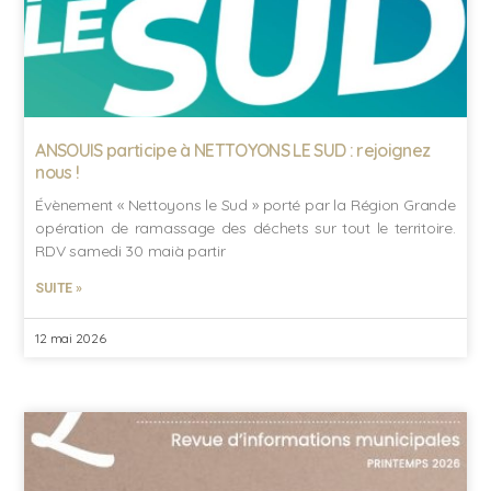
ANSOUIS participe à NETTOYONS LE SUD : rejoignez
nous !
Évènement « Nettoyons le Sud » porté par la Région Grande
opération de ramassage des déchets sur tout le territoire.
RDV samedi 30 maià partir
SUITE »
12 mai 2026